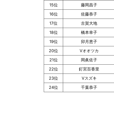
15位
藤岡昌子
16位
佐藤恭子
17位
古賀大地
18位
橋本幸子
19位
卯月恵子
20位
Vオオツカ
21位
岡眞佐子
22位
釘宮百香里
23位
Vスズキ
24位
千葉恭子