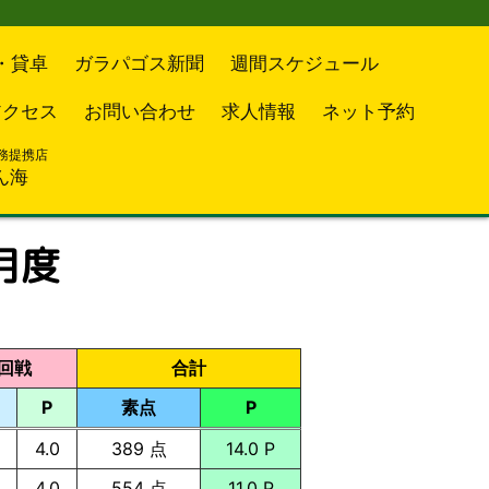
・貸卓
ガラパゴス新聞
週間スケジュール
アクセス
お問い合わせ
求人情報
ネット予約
務提携店
ん海
月度
回戦
合計
P
素点
P
4.0
389 点
14.0 P
4.0
554 点
11.0 P