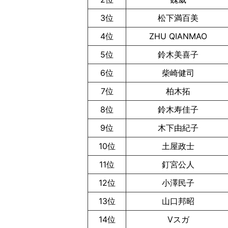
3位
松下満百美
4位
ZHU QIANMAO
5位
鈴木美喜子
6位
柴崎健司
7位
柏木拓
8位
鈴木寿佳子
9位
木下由紀子
10位
土屋政士
11位
釘宮公人
12位
小澤民子
13位
山口邦昭
14位
Vスガ