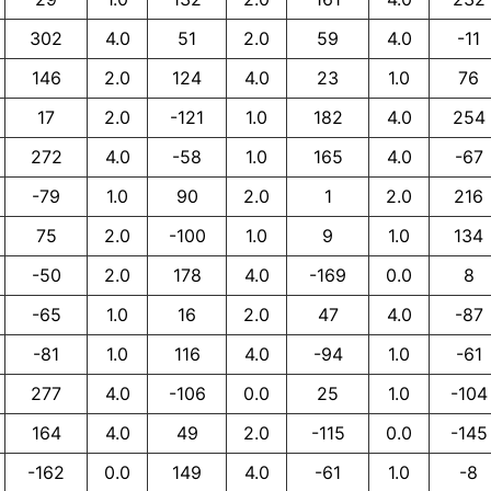
302
4.0
51
2.0
59
4.0
-11
146
2.0
124
4.0
23
1.0
76
17
2.0
-121
1.0
182
4.0
254
272
4.0
-58
1.0
165
4.0
-67
-79
1.0
90
2.0
1
2.0
216
75
2.0
-100
1.0
9
1.0
134
-50
2.0
178
4.0
-169
0.0
8
-65
1.0
16
2.0
47
4.0
-87
-81
1.0
116
4.0
-94
1.0
-61
277
4.0
-106
0.0
25
1.0
-104
164
4.0
49
2.0
-115
0.0
-145
-162
0.0
149
4.0
-61
1.0
-8