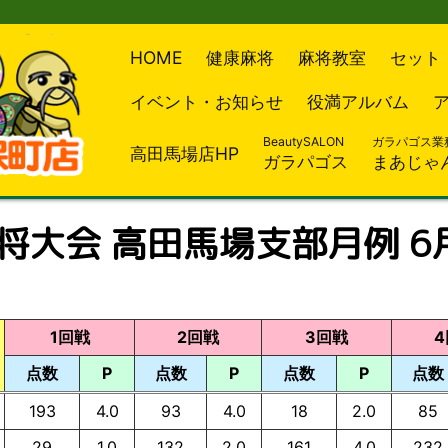
HOME
健康麻将
麻将教室
セット
イベント・お知らせ
役満アルバム
BeautySALON
ガラパゴス業
高田馬場店HP
ガラパゴス
まあじゃ
麻将大会 高田馬場支部月例 6
1回戦
2回戦
3回戦
4
点数
P
点数
P
点数
P
点数
193
4.0
93
4.0
18
2.0
85
29
1.0
132
2.0
161
4.0
232