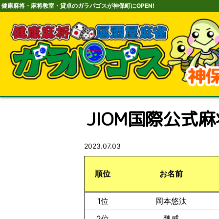
健康麻将・麻将教室・貸卓のガラパゴスが神保町にOPEN!
JIOM国際公式
2023.07.03
順位
お名前
1位
岡本悠汰
2位
魏威